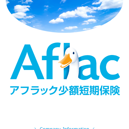
＼
Company
Information
／